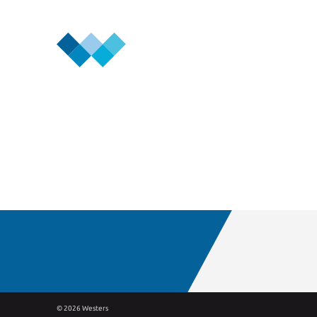
Zet ons aan het werk!
© 2026 Westers